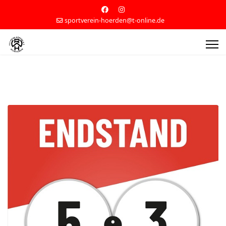
sportverein-hoerden@t-online.de