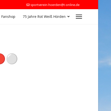
sportverein-hoerden@t-online.de
 Fanshop
75 Jahre Rot Weiß Hörden
🔴⚪️