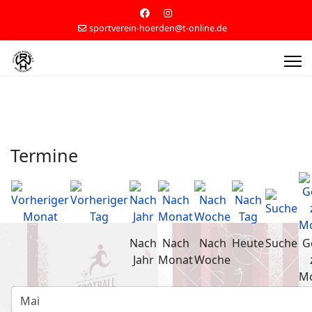
sportverein-hoerden@t-online.de
Termine
Nach
Nach
Nach
Heute
Suche
G
Jahr
Monat
Woche
M