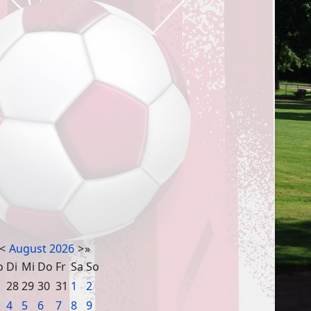
<
August
2026
>
»
o
Di
Mi
Do
Fr
Sa
So
28
29
30
31
1
2
4
5
6
7
8
9