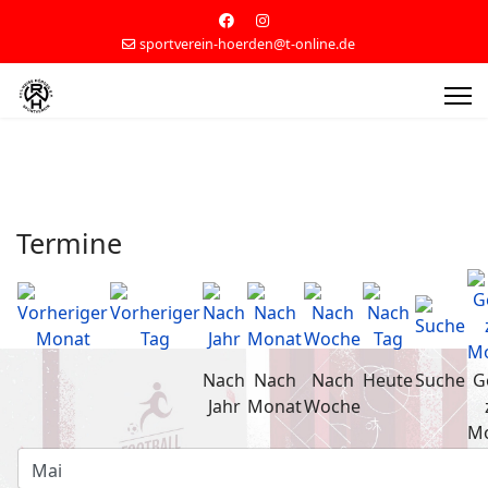
sportverein-hoerden@t-online.de
Termine
Nach
Nach
Nach
Heute
Suche
G
Jahr
Monat
Woche
M