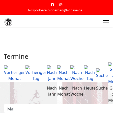
sportverein-hoerden@t-online.de
Termine
Nach
Nach
Nach
Heute
Suche
G
Jahr
Monat
Woche
M