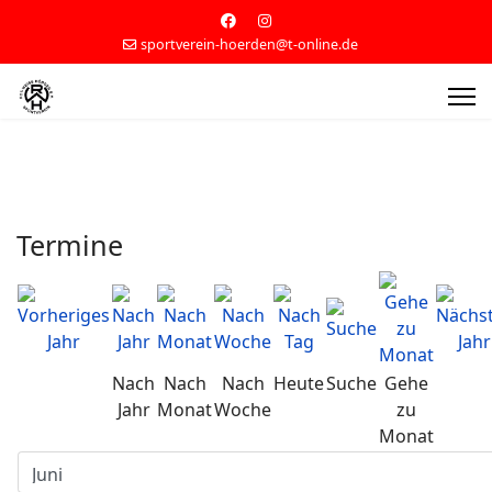
sportverein-hoerden@t-online.de
Termine
Nach
Nach
Nach
Heute
Suche
Gehe
Jahr
Monat
Woche
zu
Monat