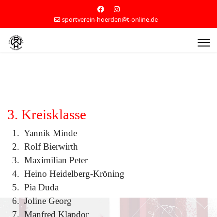
sportverein-hoerden@t-online.de
3. Kreisklasse
1. Yannik Minde
2. Rolf Bierwirth
3. Maximilian Peter
4.
Heino Heidelberg-Kröning
5.
Pia Duda
6.
Joline Georg
7. Manfred Klapdor