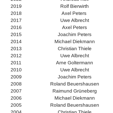
2019
Rolf Bierwirth
2018
Axel Peters
2017
Uwe Albrecht
2016
Axel Peters
2015
Joachim Peters
2014
Michael Diekmann
2013
Christian Thiele
2012
Uwe Albrecht
2011
Arne Goltermann
2010
Uwe Albrecht
2009
Joachim Peters
2008
Roland Beuershausen
2007
Raimund Grüneberg
2006
Michael Diekmann
2005
Roland Beuershausen
2004
Christian Thiele