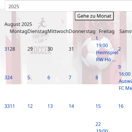
Gehe zu Monat
August 2025
Montag
Dienstag
Mittwoch
Donnerstag
Freitag
Sams
1
19:00
31
28
29
30
31
2
Heimspiel
RW Hö ...
9
16:00
32
4
5
6
7
8
Auswä
FC Mer
33
11
12
13
14
15
16
22
19:00