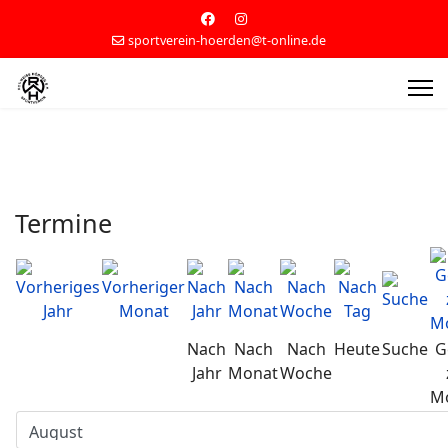
sportverein-hoerden@t-online.de
Termine
Nach
Nach
Nach
Heute
Suche
G
Jahr
Monat
Woche
M