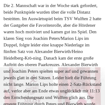
Die 2. Mannschaft war in der Woche stark gefordert,
beide Punktspiele wurden über die volle Distanz
bestritten. Im Auswärtsspiel beim TSV Wulften 2 hatte
der Gastgeber die Favoritenrolle, aber die Hördener
waren hoch motiviert und kamen gut ins Spiel. Den
klaren Sieg von Joachim Peters/Marion Lips im
Doppel, folgte leider eine knappe Niederlage im
fünften Satz von Alexander Bierwirth/Heino
Heidelberg-Krö-ning. Danach kam der erste große
Auftritt des oberen Paarkreuzes. Alexander Bierwirth
und Joachim Peters spielten super auf und gewannen
jeweils glatt in drei Sätzen. Leider hielt die Führung
nicht lange. Marion Lips holte einen 2-Satz-Rückstand
auf, verlor aber am Ende etwas unglücklich mit 11:13
den Entscheidungssatz und Wulften glich aus. Die
erneute Führung durch Peters und Bierwirth wurde